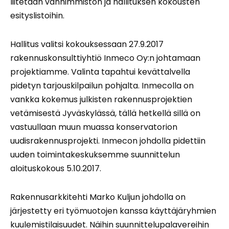
liitetään vanhimmiston ja hallituksen kokousten
esityslistoihin.
Hallitus valitsi kokouksessaan 27.9.2017
rakennuskonsulttiyhtiö Inmeco Oy:n johtamaan
projektiamme. Valinta tapahtui kevättalvella
pidetyn tarjouskilpailun pohjalta. Inmecolla on
vankka kokemus julkisten rakennusprojektien
vetämisestä Jyväskylässä, tällä hetkellä sillä on
vastuullaan muun muassa konservatorion
uudisrakennusprojekti. Inmecon johdolla pidettiin
uuden toimintakeskuksemme suunnittelun
aloituskokous 5.10.2017.
Rakennusarkkitehti Marko Kuljun johdolla on
järjestetty eri työmuotojen kanssa käyttäjäryhmien
kuulemistilaisuudet. Näihin suunnittelupalavereihin