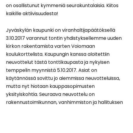
on osallistunut kymmeniä seurakuntalaisia. Kiitos
kaikille aktiivisuudesta!
Jyväskylän kaupunki on viranhaltijapäätöksellä
3.10.2017 varannut tontin yhdistyksellemme uuden
kirkon rakentamista varten Voiomaan
koulukorttelista. Kaupungin kanssa aloitettiin
neuvottelut tästä tonttikaupasta ja nykyisen
temppelin myynnistä 5.10.2017. Asiat on
käytännössä sovittu jo aiemmissa neuvotteluissa,
mutta nyt hiotaan kauppasopimusten
yksityiskohtia. Seuraava neuvottelu on
rakennustoimikunnan, vanhimmiston ja hallituksen
lokakuun kokousten jälkeen 26.10.2017. Kauppakirjat
on tarkoitus allekirjoittaa marraskuussa.