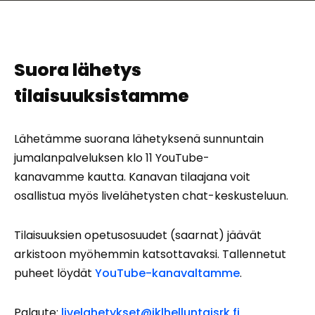
Suora lähetys
tilaisuuksistamme
Lähetämme suorana lähetyksenä sunnuntain
jumalanpalveluksen klo 11 YouTube-
kanavamme kautta. Kanavan tilaajana voit
osallistua myös livelähetysten chat-keskusteluun.
Tilaisuuksien opetusosuudet (saarnat) jäävät
arkistoon myöhemmin katsottavaksi. Tallennetut
puheet löydät
YouTube-kanavaltamme
.
Palaute:
livelahetykset@jklhelluntaisrk.fi