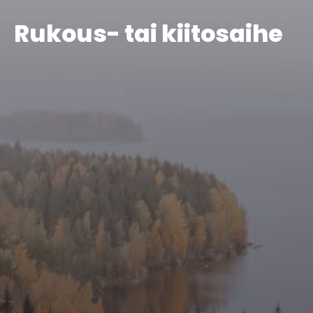
Rukous- tai kiitosaihe