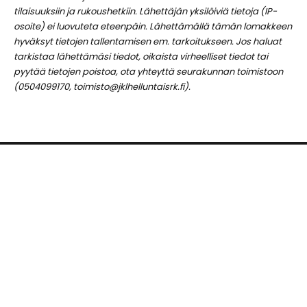
tilaisuuksiin ja rukoushetkiin. Lähettäjän yksilöiviä tietoja (IP-
osoite) ei luovuteta eteenpäin. Lähettämällä tämän lomakkeen
hyväksyt tietojen tallentamisen em. tarkoitukseen. Jos haluat
tarkistaa lähettämäsi tiedot, oikaista virheelliset tiedot tai
pyytää tietojen poistoa, ota yhteyttä seurakunnan toimistoon
(0504099170, toimisto@jklhelluntaisrk.fi).