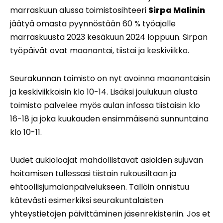
marraskuun alussa toimistosihteeri
Sirpa Malinin
jäätyä omasta pyynnöstään 60 % työajalle
marraskuusta 2023 kesäkuun 2024 loppuun. Sirpan
työpäivät ovat maanantai, tiistai ja keskiviikko.
Seurakunnan toimisto on nyt avoinna maanantaisin
ja keskiviikkoisin klo 10-14. Lisäksi joulukuun alusta
toimisto palvelee myös aulan infossa tiistaisin klo
16-18 ja joka kuukauden ensimmäisenä sunnuntaina
klo 10-11.
Uudet aukioloajat mahdollistavat asioiden sujuvan
hoitamisen tullessasi tiistain rukousiltaan ja
ehtoollisjumalanpalvelukseen. Tällöin onnistuu
kätevästi esimerkiksi seurakuntalaisten
yhteystietojen päivittäminen jäsenrekisteriin. Jos et