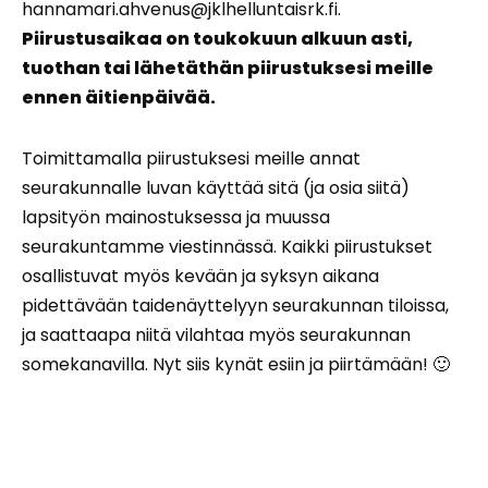
hannamari.ahvenus@jklhelluntaisrk.fi.
Piirustusaikaa on toukokuun alkuun asti,
tuothan tai lähetäthän piirustuksesi meille
ennen äitienpäivää.
Toimittamalla piirustuksesi meille annat
seurakunnalle luvan käyttää sitä (ja osia siitä)
lapsityön mainostuksessa ja muussa
seurakuntamme viestinnässä. Kaikki piirustukset
osallistuvat myös kevään ja syksyn aikana
pidettävään taidenäyttelyyn seurakunnan tiloissa,
ja saattaapa niitä vilahtaa myös seurakunnan
somekanavilla. Nyt siis kynät esiin ja piirtämään! 🙂
Terkuin
Hannamari ja muut lapsityön ohjaajat