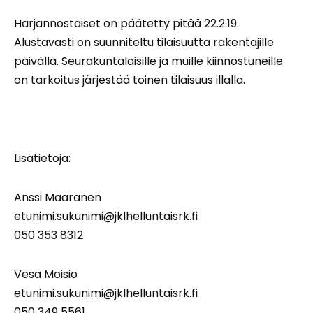
Harjannostaiset on päätetty pitää 22.2.19.
Alustavasti on suunniteltu tilaisuutta rakentajille
päivällä. Seurakuntalaisille ja muille kiinnostuneille
on tarkoitus järjestää toinen tilaisuus illalla.
Lisätietoja:
Anssi Maaranen
etunimi.sukunimi@jklhelluntaisrk.fi
050 353 8312
Vesa Moisio
etunimi.sukunimi@jklhelluntaisrk.fi
050 349 5561