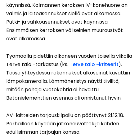
käynnissä. Kolmannen keroksen IV-konehuone on
valmis ja laiteasennukset siellä ovat alkamassa.
Putki- ja sähköasennukset ovat käynnissä.
Ensimmäisen kerroksen väliseinien muuraustyöt
ovat alkamassa.
Työmaalla pidettiin alkaneen vuoden toisella viikolla
Terve talo -tarkastus (ks.
Terve talo -kriteerit
).
Tässä yhteydessä rakennukset ulkoseinät kuvattiin
lämpökameralla. Lämmöneristys näytti tiiviiltä,
mitään pahoja vuotokohtia ei havaittu.
Betonielementtien asennus oli onnistunut hyvin.
AV-laitteiden tarjouskilpailu on päättynyt 21.12.18.
Parhaillaan käydään jatkoneuvotteluja kahden
edullisimman tarjoajan kanssa.