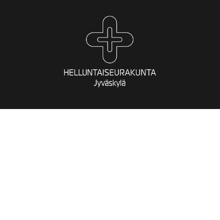
Jyväskylän
helluntaiseurakunta
Okkerinkatu 2
40700 Jyväskylä
Toimisto:
050 409 9170