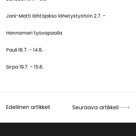
Jani-Matti lähtöjakso lähetystyöhön 2.7. –
Hannamari työvapaalla
Pauli 18.7. – 14.8.
Sirpa 19.7. – 15.8.
Edellinen artikkeli
Seuraava artikkeli
Artikkelien
selaus