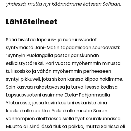
yhdessä, mutta nyt käännämme katseen Sofiaan.
Lähtötelineet
Sofia tiivistää lapsuus- ja nuoruusvuodet
syntymästä Jani-Matin tapaamiseen seuraavasti:
”Synnyin Puolangalla pastoripariskunnan
esikoistyttäreksi. Pari vuotta myöhemmin minusta
tuli isosisko ja vähän myöhemmin perheeseen
syntyi pikkuveli, jota siskon kanssa kilpaa hoidimme.
Sain kasvaa rakastavassa ja turvallisessa kodissa.
Lapsuusvuoteni asuimme Etelä-Pohjanmaalla
Ylistarossa, jossa kävin kouluni eskarista aina
kasiluokalle saakka. Ysiluokalle muutin Soiniin
vanhempien aloittaessa siellä työt seurakunnassa.
Muutto oli siinä iässä tiukka paikka, mutta Soinissa oli