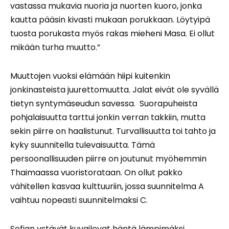
vastassa mukavia nuoria ja nuorten kuoro, jonka
kautta pääsin kivasti mukaan porukkaan. Löytyipä
tuosta porukasta myös rakas mieheni Masa. Ei ollut
mikään turha muutto.”
Muuttojen vuoksi elämään hiipi kuitenkin
jonkinasteista juurettomuutta. Jalat eivät ole syvällä
tietyn syntymäseudun savessa. Suorapuheista
pohjalaisuutta tarttui jonkin verran takkiin, mutta
sekin piirre on haalistunut. Turvallisuutta toi tahto ja
kyky suunnitella tulevaisuutta. Tämä
persoonallisuuden piirre on joutunut myöhemmin
Thaimaassa vuoristorataan. On ollut pakko
vähitellen kasvaa kulttuuriin, jossa suunnitelma A
vaihtuu nopeasti suunnitelmaksi C.
Sofian ystävät kuvailevat häntä lämpimäksi,