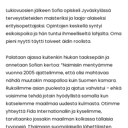
Lukiovuosien jälkeen Sofia opiskeli Jyväskylässä
terveystieteiden maisteriksi ja laaja-alaiseksi
erityisopettajaksi. Opintojen keskellä syntyi
esikoispoika ja hän tuntui ihmeelliseltä lahjalta. Oma
pieni nyytti täytti toiveet äidin roolista.
Palataan ajassa kuitenkin hiukan taaksepäin ja
annetaan Sofian kertoa: ”Naimisiin mentyämme
vuonna 2005 ajattelimme, että olisi mahtavaa
nähdä muutakin maapalloa kuin Suomen kamara.
Rukoilimme asian puolesta ja ajatus vahvistui – ehkä
voisimme tehdä jotain hyödyllistä samalla kun
katselemme maailmaa uudesta kulmasta. Otimme
yhteyttä Fida Internationaliin ja kyselimme,
tarvitaanko jossakin maailman kolkassa tällaisia
tyyppejä. Thaimaan suomalaisella lähettilasten