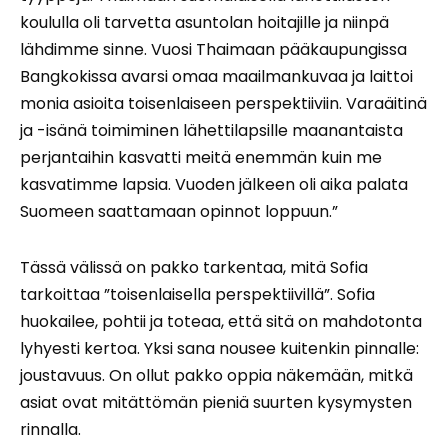
koululla oli tarvetta asuntolan hoitajille ja niinpä
lähdimme sinne. Vuosi Thaimaan pääkaupungissa
Bangkokissa avarsi omaa maailmankuvaa ja laittoi
monia asioita toisenlaiseen perspektiiviin. Varaäitinä
ja -isänä toimiminen lähettilapsille maanantaista
perjantaihin kasvatti meitä enemmän kuin me
kasvatimme lapsia. Vuoden jälkeen oli aika palata
Suomeen saattamaan opinnot loppuun.”
Tässä välissä on pakko tarkentaa, mitä Sofia
tarkoittaa ”toisenlaisella perspektiivillä”. Sofia
huokailee, pohtii ja toteaa, että sitä on mahdotonta
lyhyesti kertoa. Yksi sana nousee kuitenkin pinnalle:
joustavuus. On ollut pakko oppia näkemään, mitkä
asiat ovat mitättömän pieniä suurten kysymysten
rinnalla.