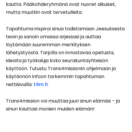
kautta. Pääkohderyhmänä ovat nuoret aikuiset,
mutta muutkin ovat tervetulleita.
Tapahtuma inspiroi sinua todistamaan Jeesuksesta
teoin ja sanoin omassa arjessasi ja auttaa
löytämään suuremman merkityksen
lähetystyöstä. Tarjolla on innostavaa opetusta,
ideoita ja työkaluja koko seurakuntayhteisön
käyttöön. Tutustu Trans4missionin ohjelmaan ja
käytännön infoon tarkemmin tapahtuman
nettisivuilla:
t4m.fi
.
Trans4mission voi muuttaa juuri sinun elämäsi – ja
sinun kauttasi monien muiden elämän!