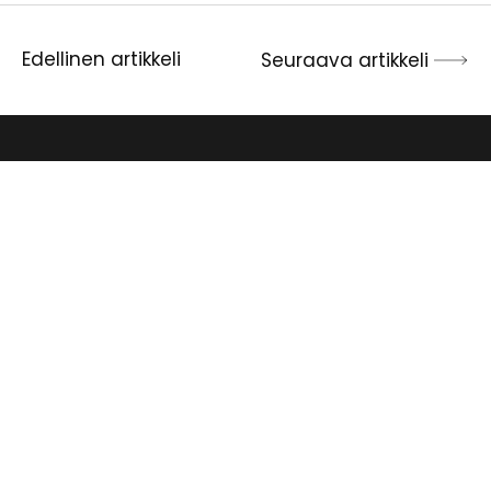
Edellinen artikkeli
Seuraava artikkeli
Artikkelien
selaus
Jyväskylän
helluntaiseurakunta