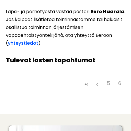
Lapsi- ja perhetyöstä vastaa pastori
Eero Haarala
.
Jos kaipaat lisätietoa toiminnastamme tai haluaisit
osallistua toiminnan järjestämisen
vapaaehtoistyöntekijänä, ota yhteyttä Eeroon
(
yhteystiedot
).
Tulevat lasten tapahtumat
5
6