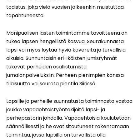
todistus, joka vielä vuosien jälkeenkin muistuttaa
tapahtuneesta.
Monipuolisen lasten toimintamme tavoitteena on
tukea lapsen hengellistä kasvua. Seurakunnasta
lapsi voi myös löytää hyviä kavereita ja turvallisia
aikuisia. Sunnuntaisin eri-ikäisten jumisryhmät
tukevat perheiden osallistumista
jumalanpalveluksiin. Perheen pienimpien kanssa
tilaisuutta voi seurata pientila Siirissä.
Lapsille ja perheille suunnatusta toiminnasta vastaa
joukko vapaaehtoistyöntekijöitä lapsi- ja
perhepastorin johdolla. Vapaaehtoisia koulutetaan
säännöllisesti ja he ovat sitoutuneet rakentamaan
toimintaa, jossa lapsilla on turvallista olla.