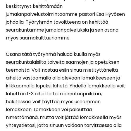
keskittynyt kehittämään
jumalanpalvelustoimintaamme pastori Esa Hyvösen
johdolla. Työryhmän tavoitteena on kehittää
seurakuntamme jumalanpalveluksia ja sen osana
myös saarnakulttuuriamme.
Osana tätä työryhmä haluaa kuulla myös
seurakuntalaisilta toiveita saarnojen ja opetuksen
teemoista. Voit nostaa esiin sinua mietityttäneitä
aiheita vastaamalla alla olevaan lomakkeeseen ja
klikkaamalla lopuksi lähetä. Yhdellä lomakkeella voit
lähettää 1-3 aihetta tai raamatunpaikkaa,
halutessasi voit täyttää myös useamman
lomakkeen. Lomakkeen voi palauttaa
nimettömänä, mutta voit jättää lomakkeella myös
yhteystietosi, jotta sinuun voidaan tarvittaessa olla