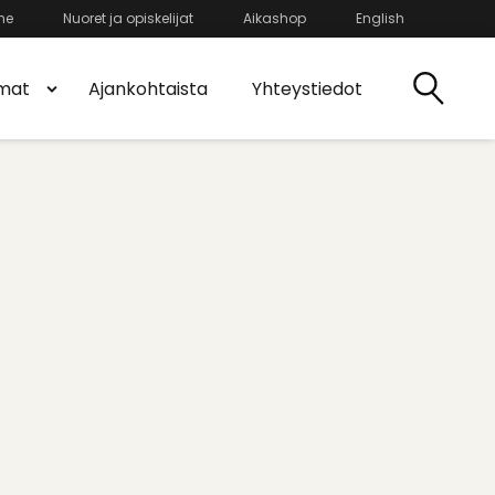
he
Nuoret ja opiskelijat
Aikashop
English
mat
Ajankohtaista
Yhteystiedot