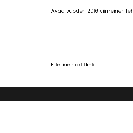
Avaa vuoden 2016 viimeinen leh
Edellinen artikkeli
Artikkelien
selaus
Jyväsky
hellunt