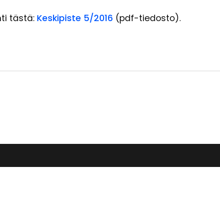
ti tästä:
Keskipiste 5/2016
(pdf-tiedosto).
län
Osallistu
aiseurakunta
taloudellisesti