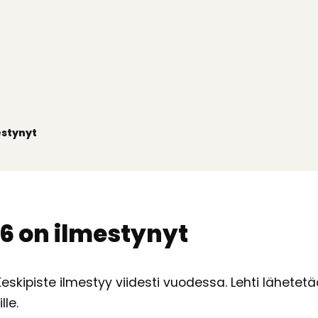
estynyt
16 on ilmestynyt
kipiste ilmestyy viidesti vuodessa. Lehti lähetetää
le.