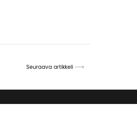
Seuraava artikkeli
Tilaa seurakunnan
uutiskirje