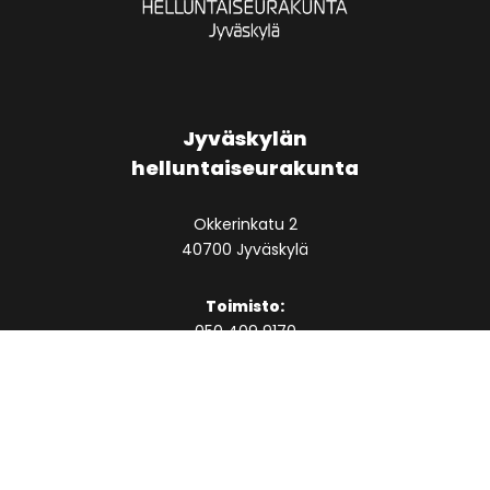
Jyväskylän
helluntaiseurakunta
Okkerinkatu 2
40700 Jyväskylä
Toimisto:
050 409 9170
toimisto [at] jklhelluntaisrk.fi
Aukioloajat ja yhteystiedot