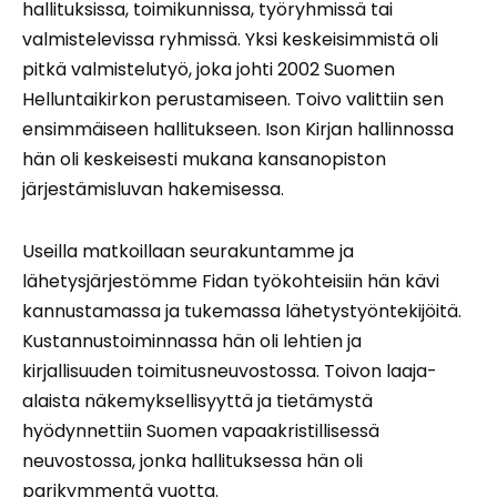
hallituksissa, toimikunnissa, työryhmissä tai
valmistelevissa ryhmissä. Yksi keskeisimmistä oli
pitkä valmistelutyö, joka johti 2002 Suomen
Helluntaikirkon perustamiseen. Toivo valittiin sen
ensimmäiseen hallitukseen. Ison Kirjan hallinnossa
hän oli keskeisesti mukana kansanopiston
järjestämisluvan hakemisessa.
Useilla matkoillaan seurakuntamme ja
lähetysjärjestömme Fidan työkohteisiin hän kävi
kannustamassa ja tukemassa lähetystyöntekijöitä.
Kustannustoiminnassa hän oli lehtien ja
kirjallisuuden toimitusneuvostossa. Toivon laaja-
alaista näkemyksellisyyttä ja tietämystä
hyödynnettiin Suomen vapaakristillisessä
neuvostossa, jonka hallituksessa hän oli
parikymmentä vuotta.