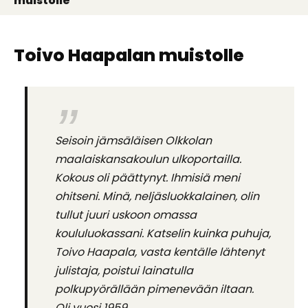
muistolle
Toivo Haapalan muistolle
Seisoin jämsäläisen Olkkolan
maalaiskansakoulun ulkoportailla.
Kokous oli päättynyt. Ihmisiä meni
ohitseni. Minä, neljäsluokkalainen, olin
tullut juuri uskoon omassa
koululuokassani. Katselin kuinka puhuja,
Toivo Haapala, vasta kentälle lähtenyt
julistaja, poistui lainatulla
polkupyörällään pimenevään iltaan.
Oli vuosi 1959.