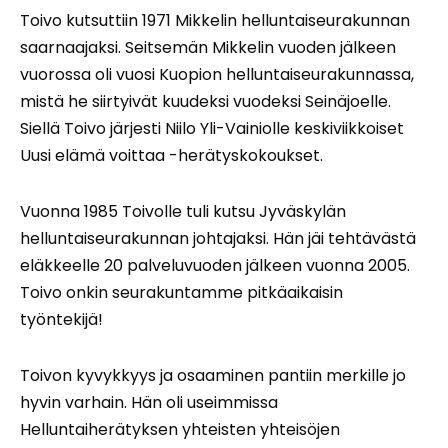
Toivo kutsuttiin 1971 Mikkelin helluntaiseurakunnan
saarnaajaksi. Seitsemän Mikkelin vuoden jälkeen
vuorossa oli vuosi Kuopion helluntaiseurakunnassa,
mistä he siirtyivät kuudeksi vuodeksi Seinäjoelle.
Siellä Toivo järjesti Niilo Yli-Vainiolle keskiviikkoiset
Uusi elämä voittaa -herätyskokoukset.
Vuonna 1985 Toivolle tuli kutsu Jyväskylän
helluntaiseurakunnan johtajaksi. Hän jäi tehtävästä
eläkkeelle 20 palveluvuoden jälkeen vuonna 2005.
Toivo onkin seurakuntamme pitkäaikaisin
työntekijä!
Toivon kyvykkyys ja osaaminen pantiin merkille jo
hyvin varhain. Hän oli useimmissa
Helluntaiherätyksen yhteisten yhteisöjen