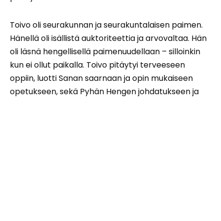
Toivo oli seurakunnan ja seurakuntalaisen paimen.
Hänellä oli isällistä auktoriteettia ja arvovaltaa. Hän
oli läsnä hengellisellä paimenuudellaan – silloinkin
kun ei ollut paikalla. Toivo pitäytyi terveeseen
oppiin, luotti Sanan saarnaan ja opin mukaiseen
opetukseen, sekä Pyhän Hengen johdatukseen ja
inspiroivaan vaikutukseen. Hän tiesi loistavan
puhetaitonsa, mutta se oli hänelle vain Herran
lahjoittama väline.
Toivon valoisa ja ystävällinen olemus välitti lämpöä,
turvallisuutta, uskoa ja Jumalan armon läsnäoloa.
Toivon ei tarvinnut korostaa tehtäväänsä eikä
asemaansa. Hän hallitsi tyylikkäästi tilanteen kuin
tilanteen. Hänen huumorinsa oli ainutlaatuista,