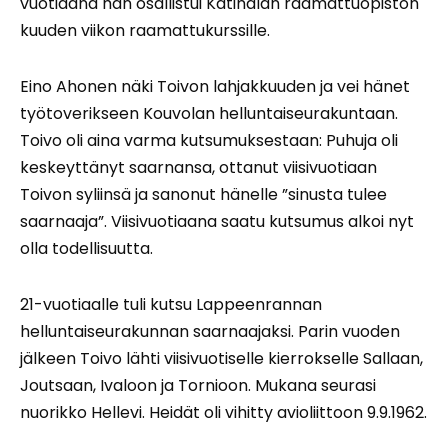
vuotiaana hän osallistui Katinalan raamattuopiston
kuuden viikon raamattukurssille.
Eino Ahonen näki Toivon lahjakkuuden ja vei hänet
työtoverikseen Kouvolan helluntaiseurakuntaan.
Toivo oli aina varma kutsumuksestaan: Puhuja oli
keskeyttänyt saarnansa, ottanut viisivuotiaan
Toivon syliinsä ja sanonut hänelle ”sinusta tulee
saarnaaja”. Viisivuotiaana saatu kutsumus alkoi nyt
olla todellisuutta.
21-vuotiaalle tuli kutsu Lappeenrannan
helluntaiseurakunnan saarnaajaksi. Parin vuoden
jälkeen Toivo lähti viisivuotiselle kierrokselle Sallaan,
Joutsaan, Ivaloon ja Tornioon. Mukana seurasi
nuorikko Hellevi. Heidät oli vihitty avioliittoon 9.9.1962.