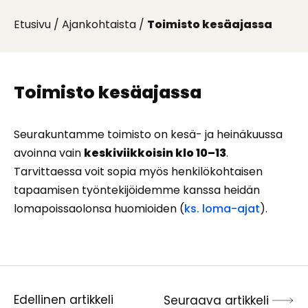
Etusivu
/
Ajankohtaista
/
Toimisto kesäajassa
Toimisto kesäajassa
Seurakuntamme toimisto on kesä- ja heinäkuussa
avoinna vain
keskiviikkoisin klo 10–13
.
Tarvittaessa voit sopia myös henkilökohtaisen
tapaamisen työntekijöidemme kanssa heidän
lomapoissaolonsa huomioiden (
ks. loma-ajat
).
Edellinen artikkeli
Seuraava artikkeli
Artikkelien