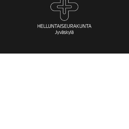
Jyväskylän
helluntaiseurakunta
Okkerinkatu 2
40700 Jyväskylä
Toimisto:
050 409 9170
toimisto [at] jklhelluntaisrk.fi