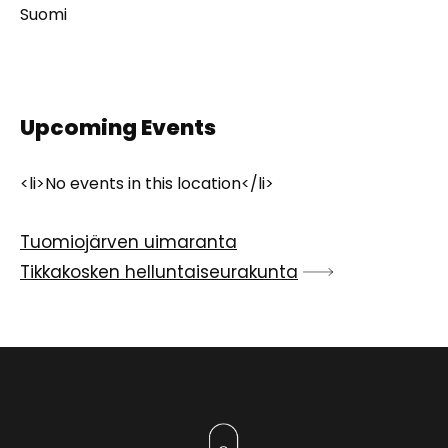
Suomi
Upcoming Events
<li>No events in this location</li>
Artikkelien
Tuomiojärven uimaranta
selaus
Tikkakosken helluntaiseurakunta