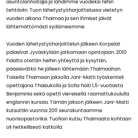
asuntolanhoitajia ja lähdimme vuodeksi niihin
tehtäviin. Tuon lähetystyöharjoittelussa vietetyn
vuoden aikana Thaimaa ja sen ihmiset jäivät
lähtemättömästi sydämeemme.
Vuoden lähetystyöharjoittelun jälkeen Korpelat
palasivat Jyväskylään jatkamaan opintojaan. 2010
Fidalta otettiin heihin yhteyttä ja kysyttiin,
pääsisivätkö he jälleen lähtemään Thaimaahan.
Toisella Thaimaan jaksolla Jani-Matti työskenteli
opettajana Thaisukolla ja Sofia hoiti 1,5-vuotiasta
Benjaminia sekä opetti viereisellä raamattukoululla
englannin kurssia. Tämän jakson jälkeen Jani-Matti
kutsuttiin vuonna 2011 seurakuntaamme
nuorisopastoriksi. Tuolloin kutsu Thaimaata kohtaan
oli hetkellisesti katkolla: