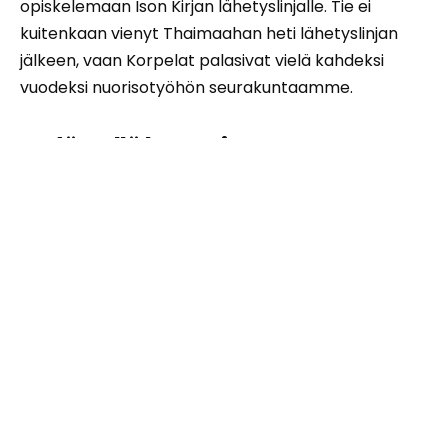
opiskelemaan Ison Kirjan lähetyslinjalle. Tie ei
kuitenkaan vienyt Thaimaahan heti lähetyslinjan
jälkeen, vaan Korpelat palasivat vielä kahdeksi
vuodeksi nuorisotyöhön seurakuntaamme.
Sydämellä lapset ja nuoret
Korpelat työskentelevät Thaimaassa seurakuntien
lähettäminä. Heidän työnantajaseurakuntansa on
Jyväskylän helluntaiseurakunta, ja lisäksi Korpeloita
kannattavat Alajärven, Kristiinan, Parkanon sekä
Ylistaron helluntaiseurakunnat ja kannatusrengas.
Ensimmäisen vuoden Bangkokissa Korpelat käyvät
kielikoulua ja osallistuvat paikallisen koulutyötiimin
työskentelyyn. Työnkuva tulee tarkentumaan
ensimmäisen kielikouluvuoden aikana, mutta
Korpeloilla on jo nyt vahva näky Thaimaan puolesta: