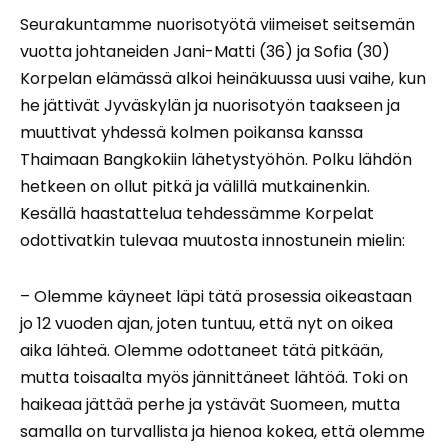
Seurakuntamme nuorisotyötä viimeiset seitsemän
vuotta johtaneiden Jani-Matti (36) ja Sofia (30)
Korpelan elämässä alkoi heinäkuussa uusi vaihe, kun
he jättivät Jyväskylän ja nuorisotyön taakseen ja
muuttivat yhdessä kolmen poikansa kanssa
Thaimaan Bangkokiin lähetystyöhön. Polku lähdön
hetkeen on ollut pitkä ja välillä mutkainenkin.
Kesällä haastattelua tehdessämme Korpelat
odottivatkin tulevaa muutosta innostunein mielin:
– Olemme käyneet läpi tätä prosessia oikeastaan
jo 12 vuoden ajan, joten tuntuu, että nyt on oikea
aika lähteä. Olemme odottaneet tätä pitkään,
mutta toisaalta myös jännittäneet lähtöä. Toki on
haikeaa jättää perhe ja ystävät Suomeen, mutta
samalla on turvallista ja hienoa kokea, että olemme