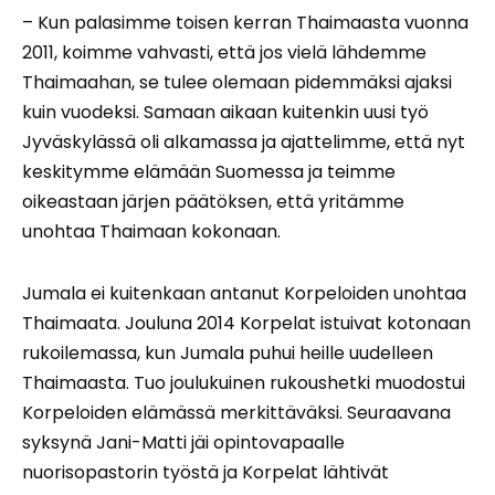
– Kun palasimme toisen kerran Thaimaasta vuonna
2011, koimme vahvasti, että jos vielä lähdemme
Thaimaahan, se tulee olemaan pidemmäksi ajaksi
kuin vuodeksi. Samaan aikaan kuitenkin uusi työ
Jyväskylässä oli alkamassa ja ajattelimme, että nyt
keskitymme elämään Suomessa ja teimme
oikeastaan järjen päätöksen, että yritämme
unohtaa Thaimaan kokonaan.
Jumala ei kuitenkaan antanut Korpeloiden unohtaa
Thaimaata. Jouluna 2014 Korpelat istuivat kotonaan
rukoilemassa, kun Jumala puhui heille uudelleen
Thaimaasta. Tuo joulukuinen rukoushetki muodostui
Korpeloiden elämässä merkittäväksi. Seuraavana
syksynä Jani-Matti jäi opintovapaalle
nuorisopastorin työstä ja Korpelat lähtivät