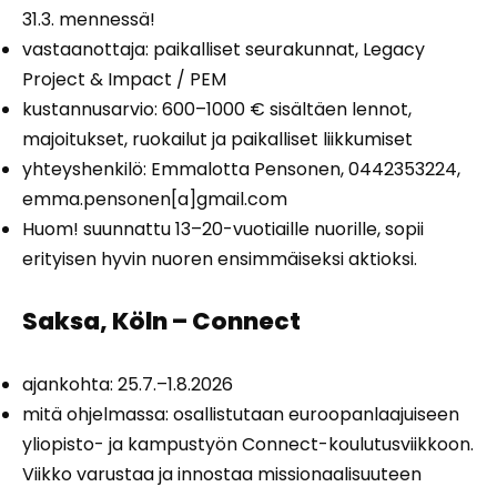
31.3. mennessä!
vastaanottaja: paikalliset seurakunnat, Legacy
Project & Impact / PEM
kustannusarvio: 600–1000 € sisältäen lennot,
majoitukset, ruokailut ja paikalliset liikkumiset
yhteyshenkilö: Emmalotta Pensonen, 0442353224,
emma.pensonen[a]gmail.com
Huom! suunnattu 13–20-vuotiaille nuorille, sopii
erityisen hyvin nuoren ensimmäiseksi aktioksi.
Saksa, Köln – Connect
ajankohta: 25.7.–1.8.2026
mitä ohjelmassa: osallistutaan euroopanlaajuiseen
yliopisto- ja kampustyön Connect-koulutusviikkoon.
Viikko varustaa ja innostaa missionaalisuuteen