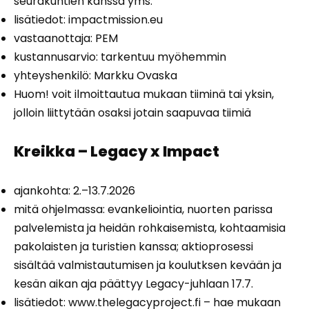
seurakuntien kanssa yms.
lisätiedot:
impactmission.eu
vastaanottaja: PEM
kustannusarvio: tarkentuu myöhemmin
yhteyshenkilö: Markku Ovaska
Huom! voit ilmoittautua mukaan tiiminä tai yksin,
jolloin liittytään osaksi jotain saapuvaa tiimiä
Kreikka – Legacy x Impact
ajankohta: 2.–13.7.2026
mitä ohjelmassa: evankeliointia, nuorten parissa
palvelemista ja heidän rohkaisemista, kohtaamisia
pakolaisten ja turistien kanssa; aktioprosessi
sisältää valmistautumisen ja koulutksen kevään ja
kesän aikan aja päättyy Legacy-juhlaan 17.7.
lisätiedot:
www.thelegacyproject.fi
– hae mukaan