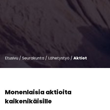
Etusivu
/
Seurakunta
/
Lähetystyö
/
Aktiot
Monenlaisia aktioita
kaikenikäisille