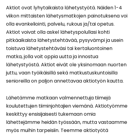
Aktiot ovat lyhytaikaista lähetystyötä. Näiden 1-4
viikon mittaisten lähetysmatkojen painotuksena voi
olla evankeliointi, palvelu, rukous ja/tai opetus.
Aktiot voivat olla askel lähetyspolullasi kohti
pitkäaikaista lähetystehtävää, pysyvämpi ja usein
toistuva lähetystehtäväsi tai kertaluontoinen
matka, jolla voit oppia uutta ja innostua
lähetystyöstä. Aktiot eivät ole yksinomaan nuorten
juttu, vaan työikäisillä sekä matkustuskuntoisilla
senioreilla on paljon annettavaa aktiotyön kautta.
Lähetämme matkaan valmennettuja tiimejä
koulutettujen tiiminjohtajien viemänä. Aktiotyömme
keskittyy ensisijaisesti tukemaan omia
lähettejämme heidän työssään, mutta vastaamme
myös muihin tarpeisiin. Teemme aktiotyötä