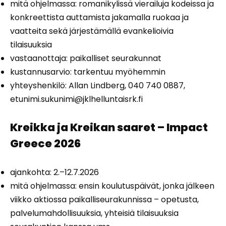
mitä ohjelmassa: romanikylissä vierailuja kodeissa ja
konkreettista auttamista jakamalla ruokaa ja
vaatteita sekä järjestämällä evankelioivia
tilaisuuksia
vastaanottaja: paikalliset seurakunnat
kustannusarvio: tarkentuu myöhemmin
yhteyshenkilö: Allan Lindberg, 040 740 0887,
etunimi.sukunimi@jklhelluntaisrk.fi
Kreikka ja Kreikan saaret – Impact
Greece 2026
ajankohta: 2.–12.7.2026
mitä ohjelmassa: ensin koulutuspäivät, jonka jälkeen
viikko aktiossa paikalliseurakunnissa – opetusta,
palvelumahdollisuuksia, yhteisiä tilaisuuksia