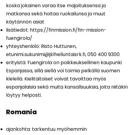
koska jokainen varaa itse majoituksensa ja
matkansa sekä hoitaa ruokailunsa ja muut
käytännön asiat
lisätiedot:
https://finmission.fi/fin-mission-
fuengirola/
yhteyshenkilö: Risto Huttunen,
etunimi.sukunimi@jklhelluntaisrk.fi
, 050 400 9300
erityistä: Fuengirola on poikkeuksellinen kaupunki
Espanjassa, sillä siellä voi toimia pelkällä suomen
kielellä. Kielitaitoiset voivat tavoittaa myös
espanjalaisia sekä muita kansallsuuksia, joita niitäkin
löytyy helposti.
Romania
ajankohta: tarkentuu myöhemmin