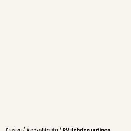
Etusivu
/
Ajankohtaista
/
RV-lehden uutinen