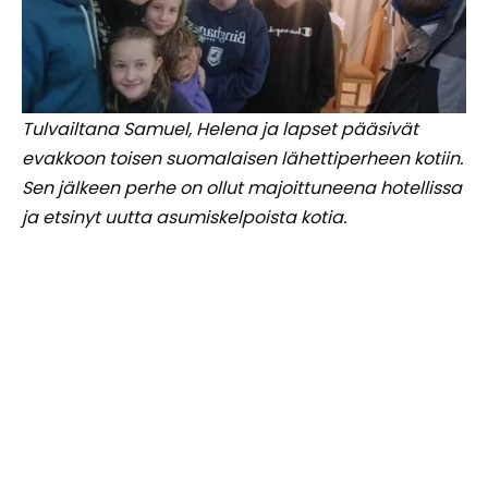
Tulvailtana Samuel, Helena ja lapset pääsivät
evakkoon toisen suomalaisen lähettiperheen kotiin.
Sen jälkeen perhe on ollut majoittuneena hotellissa
ja etsinyt uutta asumiskelpoista kotia.
Myös ihmisten ystävällisyys ja tuki on lohduttanut.
Monet paikalliset ovat auttaneet. Kuka on siivonnut
taloa, kuka halunnut yrittää pestä haisevasta
viemärimudasta löytyneitä tavaroita. Lisäksi muun
muassa lähettäjien ja Fidan tuki sekä kahden
paikallisen kirkkokuntakumppanin eleet ovat
lämmittäneet. Toisen kumppanin edustaja tapasi
perheen jo tulvailtana. Seuraavana päivänä kodin