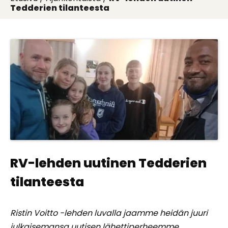
Tedderien tilanteesta
RV-lehden uutinen Tedderien
tilanteesta
Ristin Voitto -lehden luvalla jaamme heidän juuri
julkaisemansa uutisen lähettiperheemme