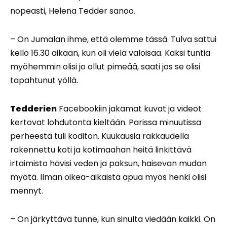
nopeasti, Helena Tedder sanoo.
– On Jumalan ihme, että olemme tässä. Tulva sattui
kello 16.30 aikaan, kun oli vielä valoisaa. Kaksi tuntia
myöhemmin olisi jo ollut pimeää, saati jos se olisi
tapahtunut yöllä.
Tedderien
Facebookiin jakamat kuvat ja videot
kertovat lohdutonta kieltään. Parissa minuutissa
perheestä tuli koditon. Kuukausia rakkaudella
rakennettu koti ja kotimaahan heitä linkittävä
irtaimisto hävisi veden ja paksun, haisevan mudan
myötä. Ilman oikea-aikaista apua myös henki olisi
mennyt.
– On järkyttävä tunne, kun sinulta viedään kaikki. On