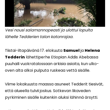
Vesi nousi salamannopeasti ja ulottui lopulta
lähelle Tedderien talon katonrajaa.
Tiistai-iltapäivänä 17. elokuuta
Samuel
ja
Helena
Tedderin
lähettiperhe Etiopian Addis Abebassa
puuhaili vuokratalossaan arkisia asioita, kun ulko-
oven alta alkoi pulputa ruskeaa vettä sisälle.
Viime lokakuusta maassa asuneet Tedderit tiesivät,
että alueella tulvii joskus. Sotkevan likaveden
pyrkiminen sisälle kuitenkin aluksi lähinnä ärsytti.