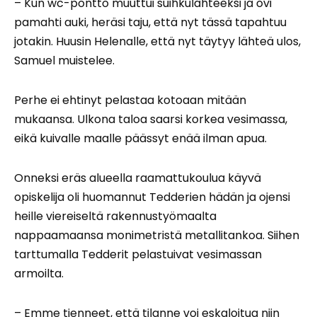
– Kun wc-pönttö muuttui suihkulähteeksi ja ovi
pamahti auki, heräsi taju, että nyt tässä tapahtuu
jotakin. Huusin Helenalle, että nyt täytyy lähteä ulos,
Samuel muistelee.
Perhe ei ehtinyt pelastaa kotoaan mitään
mukaansa. Ulkona taloa saarsi korkea vesimassa,
eikä kuivalle maalle päässyt enää ilman apua.
Onneksi eräs alueella raamattukoulua käyvä
opiskelija oli huomannut Tedderien hädän ja ojensi
heille viereiseltä rakennustyömaalta
nappaamaansa monimetristä metallitankoa. Siihen
tarttumalla Tedderit pelastuivat vesimassan
armoilta.
– Emme tienneet, että tilanne voi eskaloitua niin