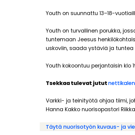
Youth on suunnattu 13–18-vuotiaill
Youth on turvallinen porukka, jo
tuntemaan Jeesus henkilökohtaises
uskoviin, saada ystäviä ja tunte
Youth kokoontuu perjantaisin klo 19–
Tsekkaa tulevat jutut
nettikalen
Varkki- ja teinityötä ohjaa tiimi
Hanna Kakko nuorisopastori Riikka 
Täytä nuorisotyön kuvaus- ja vie