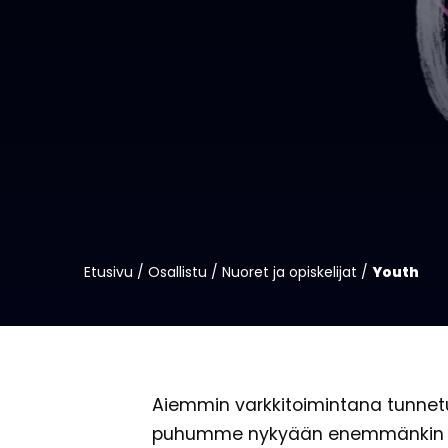
Etusivu
/
Osallistu
/
Nuoret ja opiskelijat
/
Youth
Aiemmin varkkitoimintana tunnetut
puhumme nykyään enemmänkin te