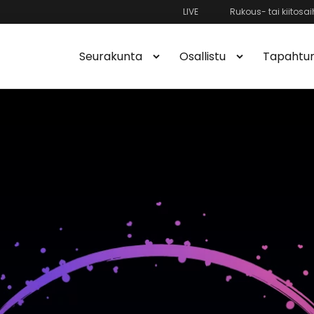
LIVE
Rukous- tai kiitosai
Seurakunta
Osallistu
Tapahtu
ta