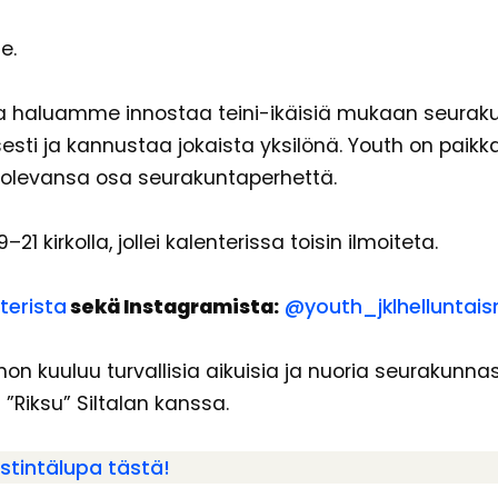
e.
ssa haluamme innostaa teini-ikäisiä mukaan seuraku
ti ja kannustaa jokaista yksilönä. Youth on paikka
a olevansa osa seurakuntaperhettä.
21 kirkolla, jollei kalenterissa toisin ilmoiteta.
terista
sekä Instagramista:
@youth_jklhelluntais
, johon kuuluu turvallisia aikuisia ja nuoria seura
”Riksu” Siltalan kanssa.
stintälupa tästä!