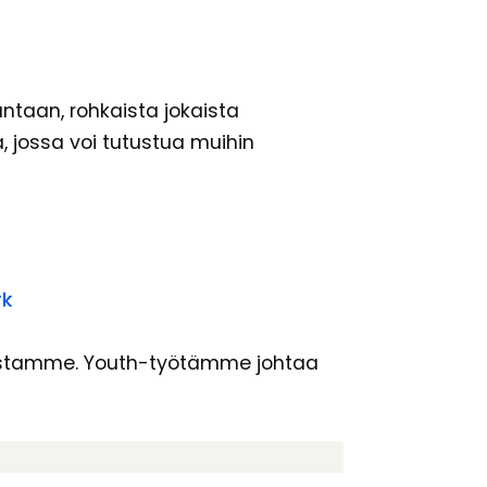
ntaan, rohkaista jokaista
, jossa voi tutustua muihin
rk
kunnastamme. Youth-työtämme johtaa