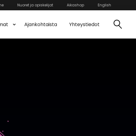
he
Nuoret ja opiskelijat
Aikashop
English
mat
Ajankohtaista
Yhteystiedot