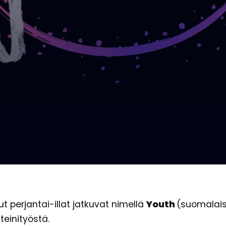
 perjantai-illat jatkuvat nimellä
Youth
(suomalaisi
inityöstä.