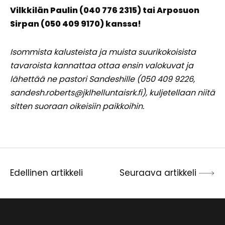
Vilkkilän Paulin (040 776 2315) tai Arposuon
Sirpan (050 409 9170) kanssa!
Isommista kalusteista ja muista suurikokoisista
tavaroista kannattaa ottaa ensin valokuvat ja
lähettää ne pastori Sandeshille (050 409 9226,
sandesh.roberts@jklhelluntaisrk.fi), kuljetellaan niitä
sitten suoraan oikeisiin paikkoihin.
Edellinen artikkeli
Seuraava artikkeli
Artikkelien
selaus