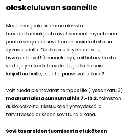
oleskeluluvan saaneille
Muutamat joukossamme olevista
turvapaikanhakijoista ovat saaneet myönteisen
päätöksen ja pääsevät omiin uusiin koteihinsa
Jyvässeudulla. Olisiko sinulla ylimääräisiä,
hyväkuntoisia(!!) huonekaluja, keittiötarvikkeita,
verhoja ym. kodintarvikkeita, jotka haluaisit
lahjoittaa heille, että he pääsisivät alkuun?
Voit tuoda pientavarat temppelille (Lyseonkatu 3)
maanantaista sunnuntaihin 7.-12.2.
toimiston
aukioloaikoina, tilaisuuksien yhteydessä ja
tarvittaessa erikseen sovittuna aikana.
Sovi tavaroiden tuomisesta etukäteen