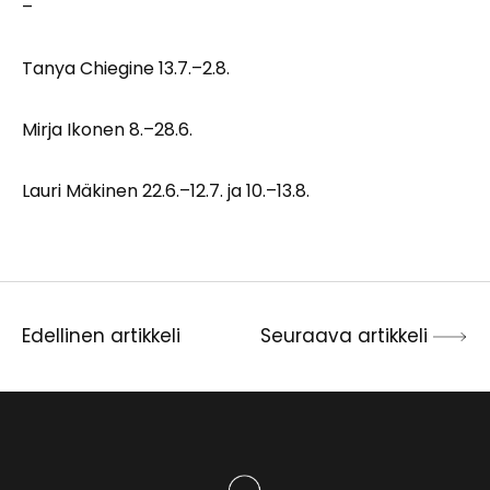
–
Tanya Chiegine 13.7.–2.8.
Mirja Ikonen 8.–28.6.
Lauri Mäkinen 22.6.–12.7. ja 10.–13.8.
Edellinen artikkeli
Seuraava artikkeli
Artikkelien
selaus