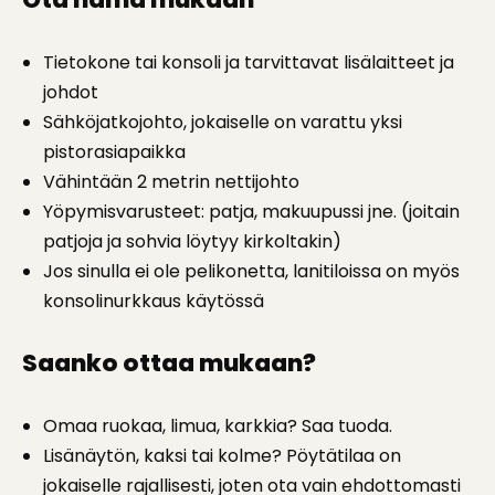
Tietokone tai konsoli ja tarvittavat lisälaitteet ja
johdot
Sähköjatkojohto, jokaiselle on varattu yksi
pistorasiapaikka
Vähintään 2 metrin nettijohto
Yöpymisvarusteet: patja, makuupussi jne. (joitain
patjoja ja sohvia löytyy kirkoltakin)
Jos sinulla ei ole pelikonetta, lanitiloissa on myös
konsolinurkkaus käytössä
Saanko ottaa mukaan?
Omaa ruokaa, limua, karkkia? Saa tuoda.
Lisänäytön, kaksi tai kolme? Pöytätilaa on
jokaiselle rajallisesti, joten ota vain ehdottomasti