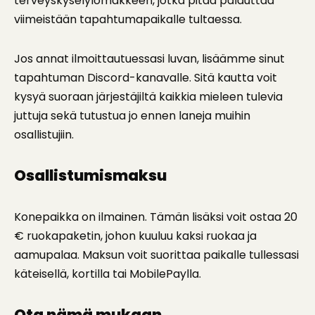
terveyskyselylomakkeen, jotka pitää palauttaa
viimeistään tapahtumapaikalle tultaessa.
Jos annat ilmoittautuessasi luvan, lisäämme sinut
tapahtuman Discord-kanavalle. Sitä kautta voit
kysyä suoraan järjestäjiltä kaikkia mieleen tulevia
juttuja sekä tutustua jo ennen laneja muihin
osallistujiin.
Osallistumismaksu
Konepaikka on ilmainen. Tämän lisäksi voit ostaa 20
€ ruokapaketin, johon kuuluu kaksi ruokaa ja
aamupalaa. Maksun voit suorittaa paikalle tullessasi
käteisellä, kortilla tai MobilePaylla.
Ota nämä mukaan