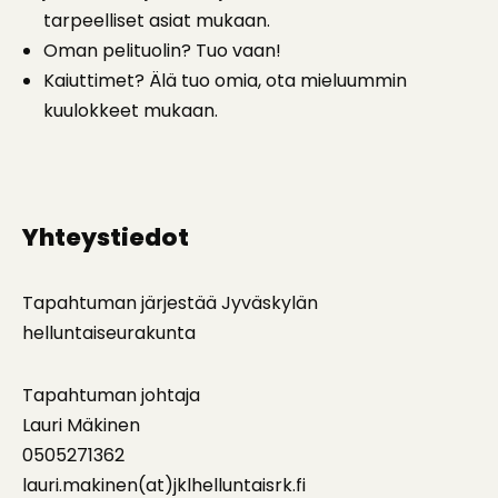
tarpeelliset asiat mukaan.
Oman pelituolin? Tuo vaan!
Kaiuttimet? Älä tuo omia, ota mieluummin
kuulokkeet mukaan.
Yhteystiedot
Tapahtuman järjestää Jyväskylän
helluntaiseurakunta
Tapahtuman johtaja
Lauri Mäkinen
0505271362
lauri.makinen(at)jklhelluntaisrk.fi