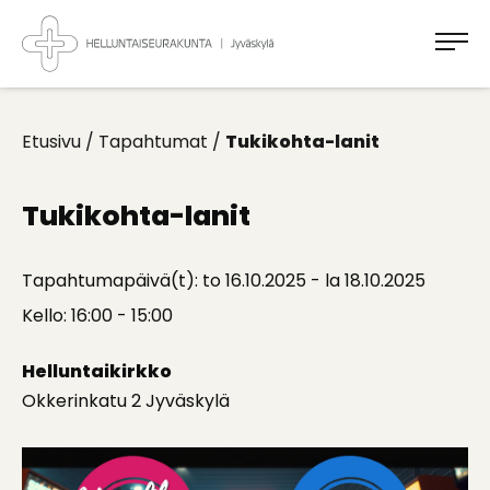
Takaisin
ylös
Jyväskylän
Helluntaiseurakunta
Koti
kaikille
Etusivu
/
Tapahtumat
/
Tukikohta-lanit
Tukikohta-lanit
Tapahtumapäivä(t): to 16.10.2025 - la 18.10.2025
Kello: 16:00 - 15:00
Helluntaikirkko
Okkerinkatu 2 Jyväskylä