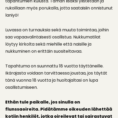
tapahtumien kulusta. Tämän lisäksi ylistetään ja
rukoillaan myös porukalla, jotta saataisiin onnistunut
laniyö!
Luvassa on turnauksia sekä muuta toimintaa, joihin
saa vapaavalintaisesti osallistua. Nukkumatilat
löytyy kirkolta sekä miehille että naisille ja
nukkuminen on erittäin suositeltavaa.
Tapahtuma on suunnattu 18 vuotta täyttäneille.
Ikärajasta voidaan tarvittaessa joustaa, jos täytät
tänä vuonna 18 vuotta ja huoltajaltasi on lupa
osallistumiseen.
Ethän tule paikalle, jos sinulla on
flunssaoireita. Pidätämme oikeuden lähettää
kotiin henkilöt, jotka oireilevat tai sairastuvat