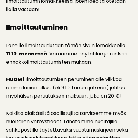
ilmoittautumislomakkeessa, joten ideoita otetaan
ilolla vastaan!
Ilmoittautuminen
Laneille ilmoittaudutaan tämän sivun lomakkeella
11.10. mennessä
. Varaamme pöytätilaa ja ruokaa
ennakkoilmoittautumisten mukaan.
HUOM!
Ilmoittautumisen peruminen alle viikkoa
ennen lanien alkua (eli 9.10. tai sen jälkeen) johtaa
myöhäisen peruutuksen maksuun, joka on 20 €!
Kaikilta alaikäisiltä osallistujilta tarvitsemme myös
huoltajien yhteystiedot. Lähetämme huoltajille
sähköpostilla täytettäväksi suostumuskirjeen sekä