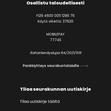
Osallistu taloudellisesti
FI29 4600 0011 1299 76
Käytä viitettä: 37620
MOBILEPAY
77745
Rahankeräyslupa RA/2021/619
Pankkiyhteys seurakuntalaisille
Tilaa seurakunnan uutiskirje
Tilaa uutiskirje täältä