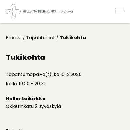
Takaisin
ylös
Jyväskylän
Helluntaiseurakunta
Koti
kaikille
Etusivu
/
Tapahtumat
/
Tukikohta
Tukikohta
Tapahtumapäivä(t): ke 10.12.2025
Kello: 19:00 - 20:30
Helluntaikirkko
Okkerinkatu 2 Jyväskylä