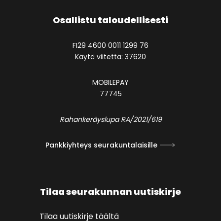
Osallistu taloudellisesti
FI29 4600 0011 1299 76
Käytä viitettä: 37620
MOBILEPAY
77745
Rahankeräyslupa RA/2021/619
Pankkiyhteys seurakuntalaisille
Tilaa seurakunnan uutiskirje
Tilaa uutiskirje täältä