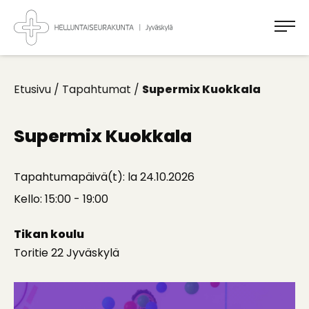
Takaisin
ylös
Jyväskylän
Helluntaiseurakunta
Koti
kaikille
Etusivu
/
Tapahtumat
/
Supermix Kuokkala
Supermix Kuokkala
Tapahtumapäivä(t): la 24.10.2026
Kello: 15:00 - 19:00
Tikan koulu
Toritie 22 Jyväskylä