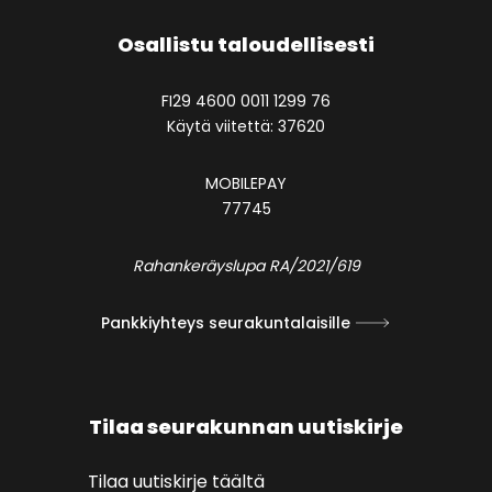
Osallistu taloudellisesti
FI29 4600 0011 1299 76
Käytä viitettä: 37620
MOBILEPAY
77745
Rahankeräyslupa RA/2021/619
Pankkiyhteys seurakuntalaisille
Tilaa seurakunnan uutiskirje
Tilaa uutiskirje täältä