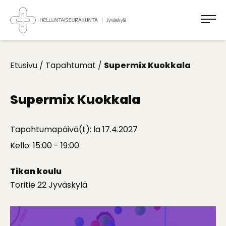
Takaisin
ylös
Jyväskylän
Helluntaiseurakunta
Koti
kaikille
Etusivu
/
Tapahtumat
/
Supermix Kuokkala
Supermix Kuokkala
Tapahtumapäivä(t): la 17.4.2027
Kello: 15:00 - 19:00
Tikan koulu
Toritie 22 Jyväskylä