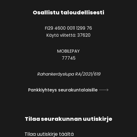
Osallistu taloudellisesti
FI29 4600 0011 1299 76
Käytä viitettä: 37620
MOBILEPAY
77745
Rahankeräyslupa RA/2021/619
Pankkiyhteys seurakuntalaisille
Tilaa seurakunnan uutiskirje
Tilaa uutiskirje täältä