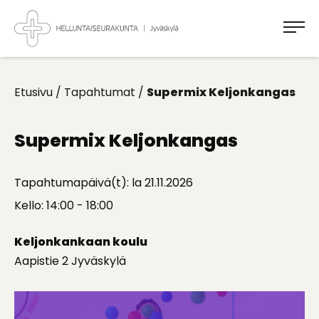
Takaisin
ylös
Jyväskylän
Helluntaiseurakunta
Koti
kaikille
Etusivu
/
Tapahtumat
/
Supermix Keljonkangas
Supermix Keljonkangas
Tapahtumapäivä(t): la 21.11.2026
Kello: 14:00 - 18:00
Keljonkankaan koulu
Aapistie 2 Jyväskylä