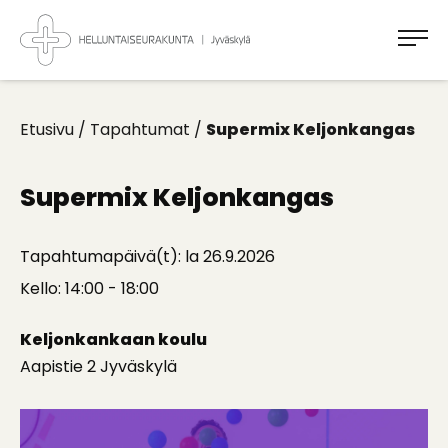
Takaisin
ylös
Jyväskylän
Helluntaiseurakunta
Koti
kaikille
Etusivu
/
Tapahtumat
/
Supermix Keljonkangas
Supermix Keljonkangas
Tapahtumapäivä(t): la 26.9.2026
Kello: 14:00 - 18:00
Keljonkankaan koulu
Aapistie 2 Jyväskylä