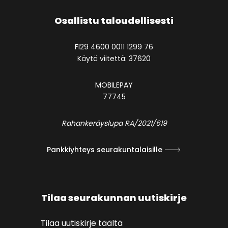
Osallistu taloudellisesti
FI29 4600 0011 1299 76
Käytä viitettä: 37620
MOBILEPAY
77745
Rahankeräyslupa RA/2021/619
Pankkiyhteys seurakuntalaisille
Tilaa seurakunnan uutiskirje
Tilaa uutiskirje täältä