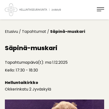
Takaisin
ylös
Jyväskylän
Helluntaiseurakunta
Koti
kaikille
Etusivu
/
Tapahtumat
/
Säpinä-muskari
Säpinä-muskari
Tapahtumapäivä(t): ma 1.12.2025
Kello: 17:30 - 18:30
Helluntaikirkko
Okkerinkatu 2 Jyväskylä