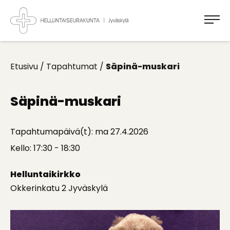
Takaisin
ylös
Jyväskylän
Helluntaiseurakunta
Koti
kaikille
Etusivu
/
Tapahtumat
/
Säpinä-muskari
Säpinä-muskari
Tapahtumapäivä(t): ma 27.4.2026
Kello: 17:30 - 18:30
Helluntaikirkko
Okkerinkatu 2 Jyväskylä