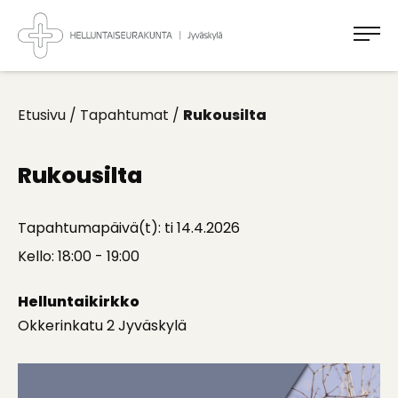
Takaisin
ylös
Jyväskylän
Helluntaiseurakunta
Koti
kaikille
Etusivu
/
Tapahtumat
/
Rukousilta
Rukousilta
Tapahtumapäivä(t): ti 14.4.2026
Kello: 18:00 - 19:00
Helluntaikirkko
Okkerinkatu 2 Jyväskylä