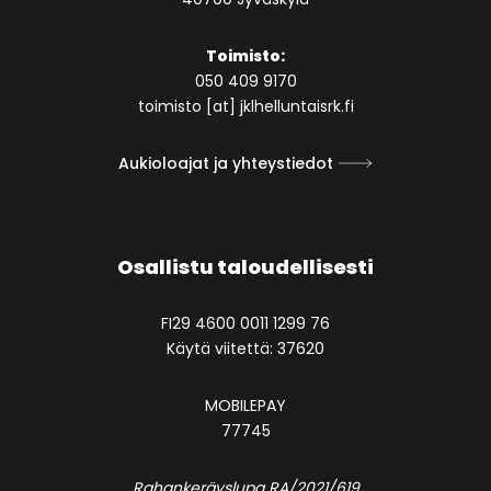
Toimisto:
050 409 9170
toimisto [at] jklhelluntaisrk.fi
Aukioloajat ja yhteystiedot
Osallistu taloudellisesti
FI29 4600 0011 1299 76
Käytä viitettä: 37620
MOBILEPAY
77745
Rahankeräyslupa RA/2021/619