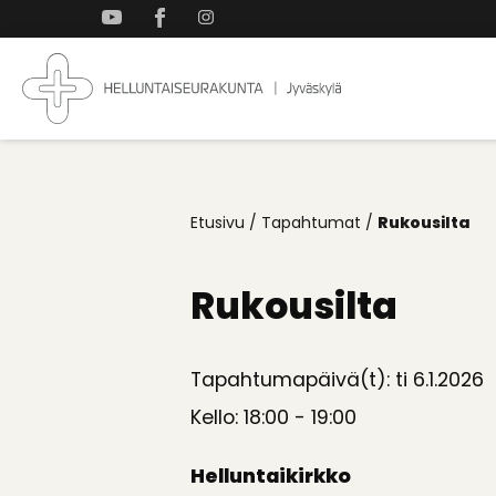
Takaisin
ylös
Jyväskylän
Koti
Helluntaiseurakun
kaikille
Etusivu
/
Tapahtumat
/
Rukousilta
Rukousilta
Tapahtumapäivä(t): ti 6.1.2026
Kello: 18:00 - 19:00
Helluntaikirkko