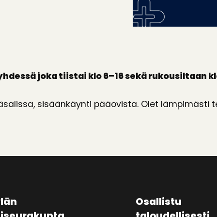
ssä joka tiistai klo 6–16 sekä rukousiltaan kl
alissa, sisäänkäynti pääovista. Olet lämpimästi t
län
Osallistu
aiseurakunta
taloudellisesti