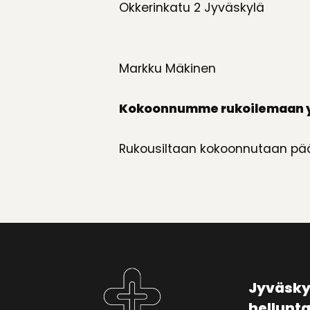
Okkerinkatu 2 Jyväskylä
Markku Mäkinen
Kokoonnumme rukoilemaan yhde
Rukousiltaan kokoonnutaan pääs
Jyväsky
hellunt