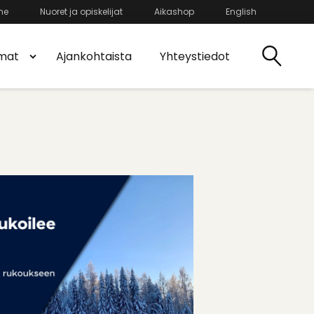
he
Nuoret ja opiskelijat
Aikashop
English
mat
Ajankohtaista
Yhteystiedot