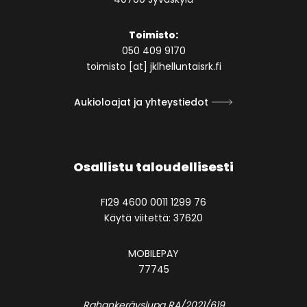
Toimisto:
050 409 9170
toimisto [at] jklhelluntaisrk.fi
Aukioloajat ja yhteystiedot
Osallistu taloudellisesti
FI29 4600 0011 1299 76
Käytä viitettä: 37620
MOBILEPAY
77745
Rahankeräyslupa RA/2021/619