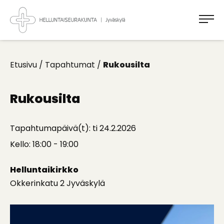
Takaisin
ylös
Jyväskylän
Helluntaiseurakunta
Koti
kaikille
Etusivu
/
Tapahtumat
/
Rukousilta
Rukousilta
Tapahtumapäivä(t): ti 24.2.2026
Kello: 18:00 - 19:00
Helluntaikirkko
Okkerinkatu 2 Jyväskylä