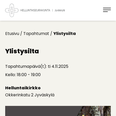
Takaisin
ylös
Jyväskylän
Helluntaiseurakunta
Koti
kaikille
Etusivu
/
Tapahtumat
/
Ylistysilta
Ylistysilta
Tapahtumapäivä(t): ti 4.11.2025
Kello: 18:00 - 19:00
Helluntaikirkko
Okkerinkatu 2 Jyväskylä