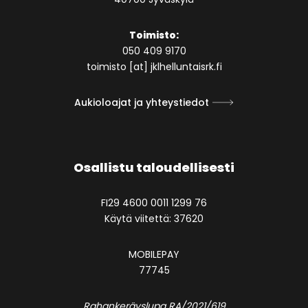
Toimisto:
050 409 9170
toimisto [at] jklhelluntaisrk.fi
Aukioloajat ja yhteystiedot
Osallistu taloudellisesti
FI29 4600 0011 1299 76
Käytä viitettä: 37620
MOBILEPAY
77745
Rahankeräyslupa RA/2021/619