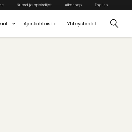
he
Nuoret ja opiskelijat
Aikashop
English
mat
Ajankohtaista
Yhteystiedot