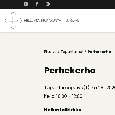
Takaisin
ylös
Jyväskylän
Koti
Helluntaiseurakun
kaikille
Etusivu
/
Tapahtumat
/
Perhekerho
Perhekerho
Tapahtumapäivä(t): ke 28.1.202
Kello: 10:00 - 12:00
Helluntaikirkko