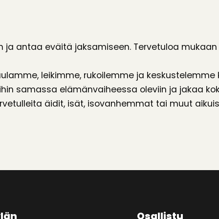
 ja antaa eväitä jaksamiseen. Tervetuloa mukaan kirk
 laulamme, leikimme, rukoilemme ja keskustelemme k
hin samassa elämänvaiheessa oleviin ja jakaa koke
etulleita äidit, isät, isovanhemmat tai muut aikuis
län
Osallistu