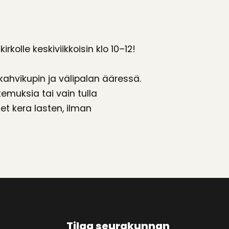
olle keskiviikkoisin klo 10–12!
ahvikupin ja välipalan ääressä.
muksia tai vain tulla
et kera lasten, ilman
Tilaa seurakunnan