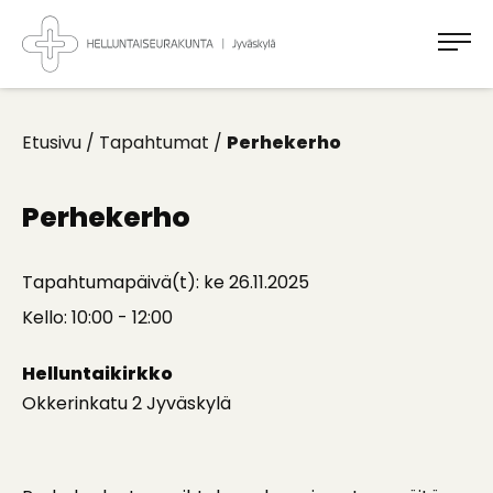
Takaisin
ylös
Jyväskylän
Helluntaiseurakunta
Koti
kaikille
Etusivu
/
Tapahtumat
/
Perhekerho
Perhekerho
Tapahtumapäivä(t): ke 26.11.2025
Kello: 10:00 - 12:00
Helluntaikirkko
Okkerinkatu 2 Jyväskylä