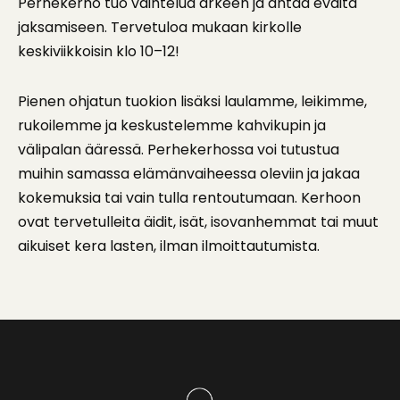
Perhekerho tuo vaihtelua arkeen ja antaa eväitä
jaksamiseen. Tervetuloa mukaan kirkolle
keskiviikkoisin klo 10–12!
Pienen ohjatun tuokion lisäksi laulamme, leikimme,
rukoilemme ja keskustelemme kahvikupin ja
välipalan ääressä. Perhekerhossa voi tutustua
muihin samassa elämänvaiheessa oleviin ja jakaa
kokemuksia tai vain tulla rentoutumaan. Kerhoon
ovat tervetulleita äidit, isät, isovanhemmat tai muut
aikuiset kera lasten, ilman ilmoittautumista.