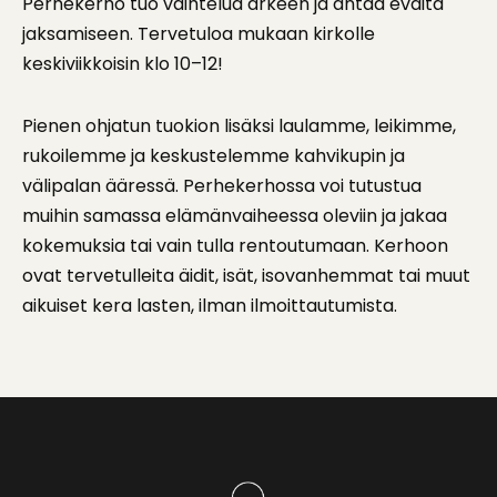
Perhekerho tuo vaihtelua arkeen ja antaa eväitä
jaksamiseen. Tervetuloa mukaan kirkolle
keskiviikkoisin klo 10–12!
Pienen ohjatun tuokion lisäksi laulamme, leikimme,
rukoilemme ja keskustelemme kahvikupin ja
välipalan ääressä. Perhekerhossa voi tutustua
muihin samassa elämänvaiheessa oleviin ja jakaa
kokemuksia tai vain tulla rentoutumaan. Kerhoon
ovat tervetulleita äidit, isät, isovanhemmat tai muut
aikuiset kera lasten, ilman ilmoittautumista.