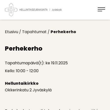
Takaisin
ylös
Jyväskylän
Helluntaiseurakunta
Koti
kaikille
Etusivu
/
Tapahtumat
/
Perhekerho
Perhekerho
Tapahtumapäivä(t): ke 19.11.2025
Kello: 10:00 - 12:00
Helluntaikirkko
Okkerinkatu 2 Jyväskylä