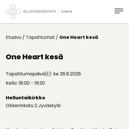
Takaisin
ylös
Jyväskylän
Helluntaiseurakunta
Koti
kaikille
Etusivu
/
Tapahtumat
/
One Heart kesä
One Heart kesä
Tapahtumapäivä(t): ke 26.8.2026
Kello: 18:00 - 19:30
Helluntaikirkko
Okkerinkatu 2 Jyväskylä