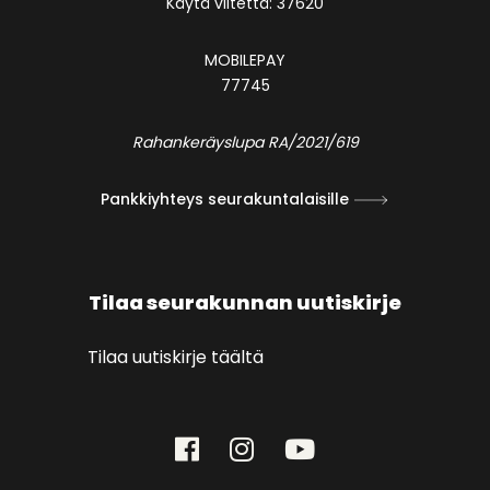
Käytä viitettä: 37620
MOBILEPAY
77745
Rahankeräyslupa RA/2021/619
Pankkiyhteys seurakuntalaisille
Tilaa seurakunnan uutiskirje
Tilaa uutiskirje täältä