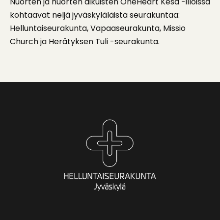
Nuorten ja nuorten aikuisten OneHeart Kesä -illoissa
kohtaavat neljä jyväskyläläistä seurakuntaa:
Helluntaiseurakunta, Vapaaseurakunta, Missio
Church ja Herätyksen Tuli -seurakunta.