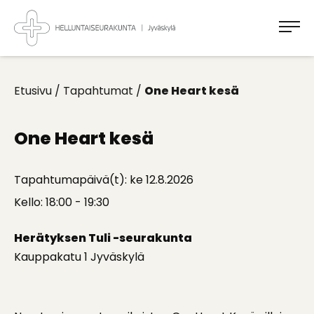
Takaisin
ylös
Jyväskylän
Helluntaiseurakunta
Koti
kaikille
Etusivu
/
Tapahtumat
/
One Heart kesä
One Heart kesä
Tapahtumapäivä(t): ke 12.8.2026
Kello: 18:00 - 19:30
Herätyksen Tuli -seurakunta
Kauppakatu 1 Jyväskylä