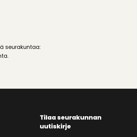
tä seurakuntaa:
ta.
Tilaa seurakunnan
uutiskirje