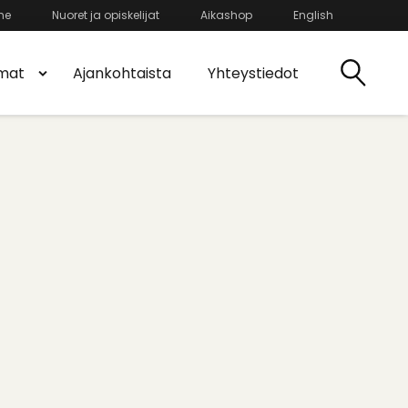
he
Nuoret ja opiskelijat
Aikashop
English
mat
Ajankohtaista
Yhteystiedot