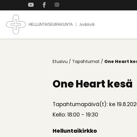
Takaisin
ylös
Jyväskylän
Koti
Helluntaiseurakun
kaikille
Etusivu
/
Tapahtumat
/
One Heart ke
One Heart kesä
Tapahtumapäivä(t): ke 19.8.202
Kello: 18:00 - 19:30
Helluntaikirkko