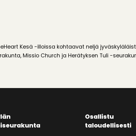
eHeart Kesä -illoissa kohtaavat neljä jyväskyläläis
akunta, Missio Church ja Herätyksen Tuli -seurakun
län
Osallistu
aiseurakunta
taloudellisesti