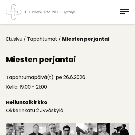
Takaisin
ylös
Jyväskylän
Helluntaiseurakunta
Koti
kaikille
Etusivu
/
Tapahtumat
/
Miesten perjantai
Miesten perjantai
Tapahtumapäivä(t): pe 26.6.2026
Kello: 19:00 - 21:00
Helluntaikirkko
Okkerinkatu 2 Jyväskylä