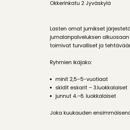
Okkerinkatu 2 Jyväskylä
Lasten omat jumikset järjestet
jumalanpalveluksen alkuosaan pää
toimivat turvalliset ja tehtävä
Ryhmien ikäjako:
minit 2,5–5-vuotiaat
skidit eskarit – 3.luokkalaiset
junnut 4.–6. luokkalaiset
Joka kuukauden ensimmäisenä