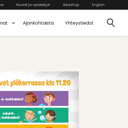
he
Nuoret ja opiskelijat
Aikashop
English
mat
Ajankohtaista
Yhteystiedot