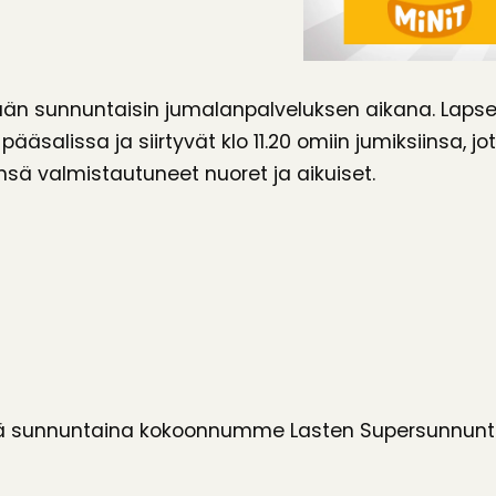
ään sunnuntaisin jumalanpalveluksen aikana. Lapset
salissa ja siirtyvät klo 11.20 omiin jumiksiinsa, jo
änsä valmistautuneet nuoret ja aikuiset.
 sunnuntaina kokoonnumme Lasten Supersunnunta