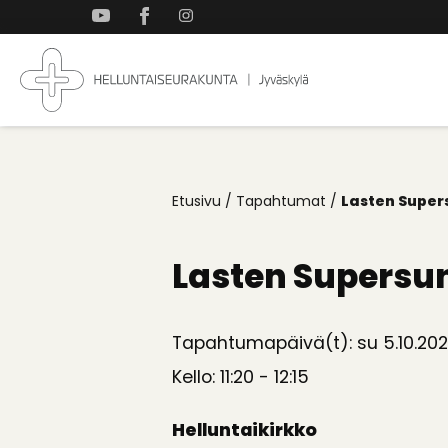
Takaisin
ylös
Jyväskylän
Koti
Helluntaiseurakun
kaikille
Etusivu
/
Tapahtumat
/
Lasten Super
Lasten Supersu
Tapahtumapäivä(t): su 5.10.20
Kello: 11:20 - 12:15
Helluntaikirkko