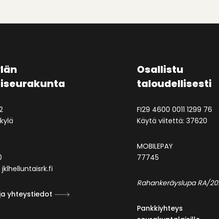
län
Osallistu
aiseurakunta
taloudellisesti
2
FI29 4600 0011 1299 76
kylä
Käytä viitettä: 37620
MOBILEPAY
0
77745
jklhelluntaisrk.fi
Rahankeräyslupa RA/20
ja yhteystiedot
Pankkiyhteys