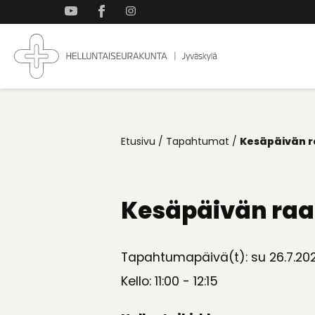
Takaisin
ylös
Jyväskylän
Koti
Helluntaiseurakun
kaikille
Etusivu
/
Tapahtumat
/
Kesäpäivän r
Kesäpäivän raa
Tapahtumapäivä(t): su 26.7.20
Kello: 11:00 - 12:15