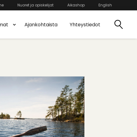
he
Nuoret ja opiskelijat
Aikashop
English
mat
Ajankohtaista
Yhteystiedot