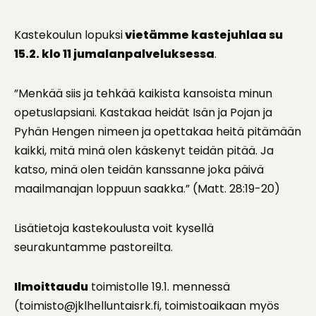
Kastekoulun lopuksi
vietämme kastejuhlaa su
15.2. klo 11 jumalanpalveluksessa
.
”Menkää siis ja tehkää kaikista kansoista minun
opetuslapsiani. Kastakaa heidät Isän ja Pojan ja
Pyhän Hengen nimeen ja opettakaa heitä pitämään
kaikki, mitä minä olen käskenyt teidän pitää. Ja
katso, minä olen teidän kanssanne joka päivä
maailmanajan loppuun saakka.” (Matt. 28:19-20)
Lisätietoja kastekoulusta voit kysellä
seurakuntamme pastoreilta.
Ilmoittaudu
toimistolle 19.1. mennessä
(toimisto@jklhelluntaisrk.fi, toimistoaikaan myös