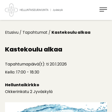
Takaisin
ylös
Jyväskylän
Helluntaiseurakunta
Koti
kaikille
Etusivu
/
Tapahtumat
/
Kastekoulu alkaa
Kastekoulu alkaa
Tapahtumapäivä(t): ti 20.1.2026
Kello: 17:00 - 18:30
Helluntaikirkko
Okkerinkatu 2 Jyväskylä