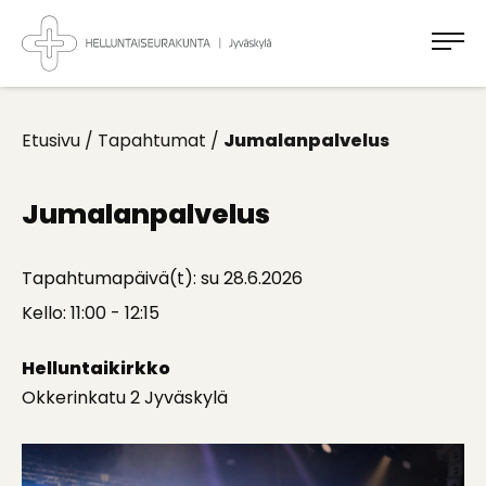
Takaisin
ylös
Jyväskylän
Helluntaiseurakunta
Koti
kaikille
Etusivu
/
Tapahtumat
/
Jumalanpalvelus
Jumalanpalvelus
Tapahtumapäivä(t): su 28.6.2026
Kello: 11:00 - 12:15
Helluntaikirkko
Okkerinkatu 2 Jyväskylä