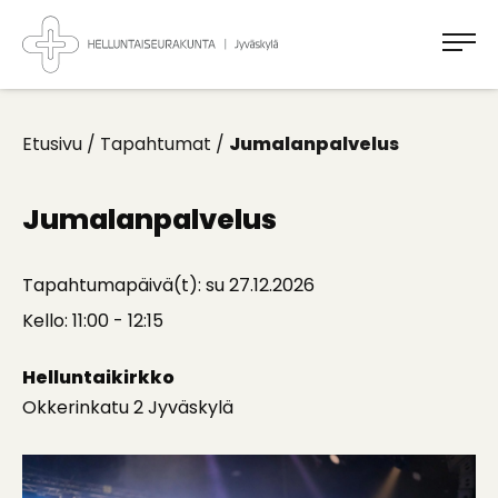
Takaisin
ylös
Jyväskylän
Helluntaiseurakunta
Koti
kaikille
Etusivu
/
Tapahtumat
/
Jumalanpalvelus
Jumalanpalvelus
Tapahtumapäivä(t): su 27.12.2026
Kello: 11:00 - 12:15
Helluntaikirkko
Okkerinkatu 2 Jyväskylä