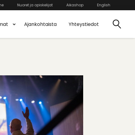
he
Nuoret ja opiskelijat
Aikashop
English
mat
Ajankohtaista
Yhteystiedot