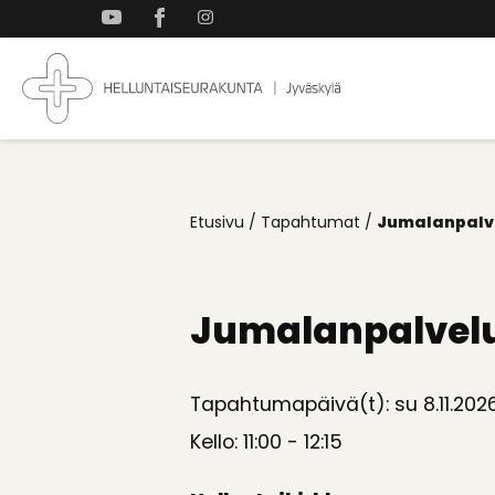
Takaisin
ylös
Jyväskylän
Koti
Helluntaiseurakun
kaikille
Etusivu
/
Tapahtumat
/
Jumalanpalv
Jumalanpalvel
Tapahtumapäivä(t): su 8.11.202
Kello: 11:00 - 12:15