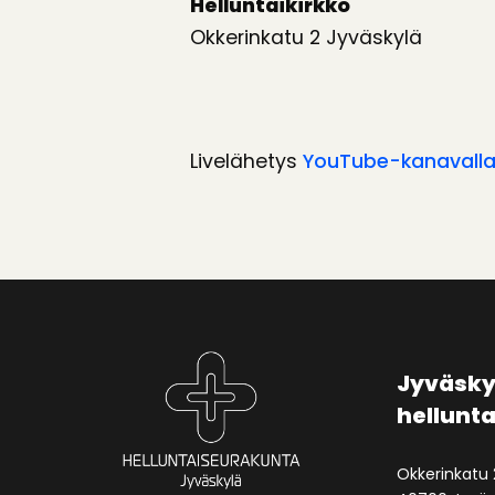
Helluntaikirkko
Okkerinkatu 2 Jyväskylä
Livelähetys
YouTube-kanavall
Jyväsky
hellunt
Okkerinkatu 