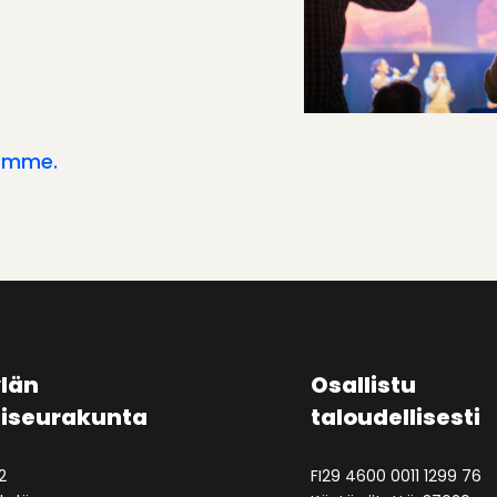
amme.
län
Osallistu
aiseurakunta
taloudellisesti
2
FI29 4600 0011 1299 76