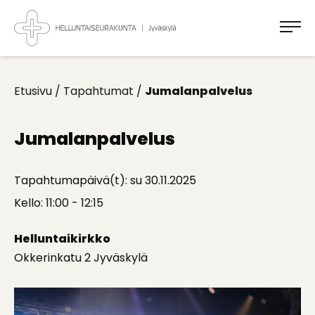
Takaisin
ylös
Jyväskylän
Helluntaiseurakunta
Koti
kaikille
Etusivu
/
Tapahtumat
/
Jumalanpalvelus
Jumalanpalvelus
Tapahtumapäivä(t): su 30.11.2025
Kello: 11:00 - 12:15
Helluntaikirkko
Okkerinkatu 2 Jyväskylä