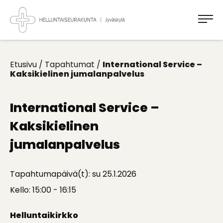
Takaisin
ylös
Jyväskylän
Helluntaiseurakunta
Koti
kaikille
Etusivu
/
Tapahtumat
/
International Service –
Kaksikielinen jumalanpalvelus
International Service –
Kaksikielinen
jumalanpalvelus
Tapahtumapäivä(t): su 25.1.2026
Kello: 15:00 - 16:15
Helluntaikirkko