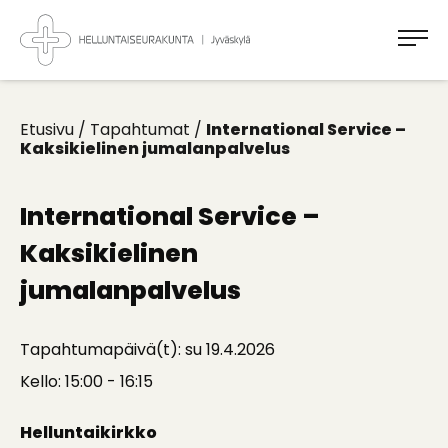
Takaisin
ylös
Jyväskylän
Helluntaiseurakunta
Koti
kaikille
Etusivu
/
Tapahtumat
/
International Service –
Kaksikielinen jumalanpalvelus
International Service –
Kaksikielinen
jumalanpalvelus
Tapahtumapäivä(t): su 19.4.2026
Kello: 15:00 - 16:15
Helluntaikirkko